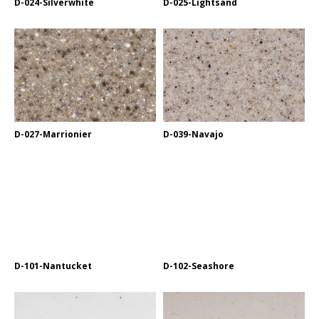
D-024-Silverwhite
D-025-Lightsand
D-027-Marrionier
D-039-Navajo
D-101-Nantucket
D-102-Seashore