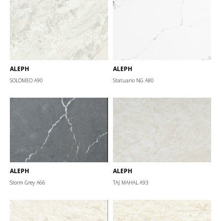
ALEPH
ALEPH
SOLOMEO А90
Statuario NG А80
ALEPH
ALEPH
Storm Grey А66
TAJ MAHAL А93