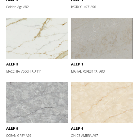
Golden Age A82
IVORY GLACE А96
ALEPH
ALEPH
MACCHIA VECCHIA А111
MAHAL FOREST TAJ А83
ALEPH
ALEPH
OCEAN GREY А99
ONICE AMBRA А97