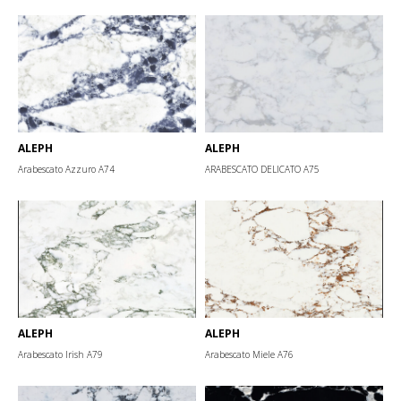
ALEPH
ALEPH
Arabescato Azzuro А74
ARABESCATO DELICATO А75
ALEPH
ALEPH
Arabescato Irish А79
Arabescato Miele А76