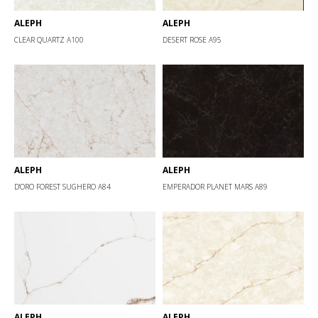
ALEPH
ALEPH
CLEAR QUARTZ А100
DESERT ROSE А95
ALEPH
ALEPH
D'ORO FOREST SUGHERO А84
EMPERADOR PLANET MARS А89
ALEPH
ALEPH