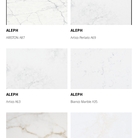
ALEPH
ALEPH
ARISTON А87
Artico Perlato А69
ALEPH
ALEPH
Artico А63
Bianco Marble А35