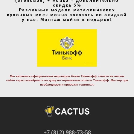
(стеновая) + мойка = дополнительно
скидка 5%
Различные модели металлических
кухонных моек можно заказать со скидкой
у нас. Монтаж мойки в подарок!
Мы являемся официальным партнером банка Тинькофф, оплата на нашем
сайте через эквайринг и на дому по терминалам оплаты Тинькофф. Маcтер при
необходимости привозит терминал.
+7 (812) 988-73-58