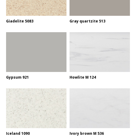
Giadelite 5083
Gray quartzite 513
Gypsum 921
Howlite M 124
Iceland 1090
Ivory brown M 536