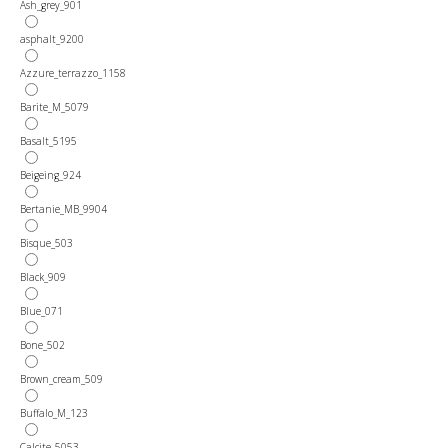
Ash_grey_901
asphalt_9200
Azzure_terrazzo_1158
Barite_M_5079
Basalt_5195
Beigeing_924
Bertanie_MB_9904
Bisque_503
Black_909
Blue_071
Bone_502
Brown_cream_509
Buffalo_M_123
Calcite_5053