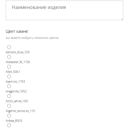
Цвет камня:
вы можете выбрать несколько цветов
Adriatic_blue_729
Alabaster_M_1156
Albit_5061
Apenino_1193
Aragonite_1052
Arctic_white_100
Argento_terrazzo_115
Arkose_8503