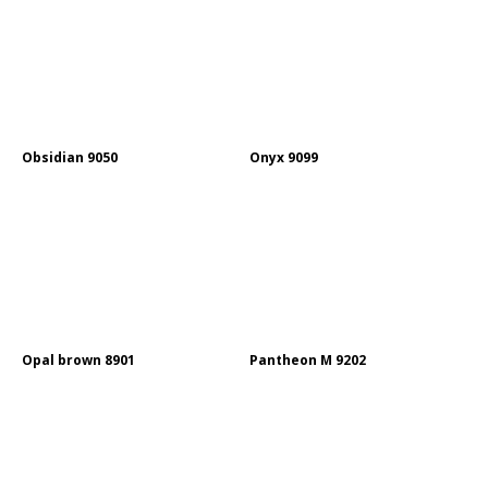
Obsidian 9050
Onyx 9099
Opal brown 8901
Pantheon M 9202