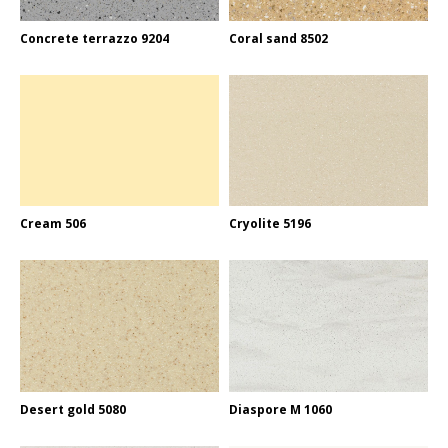
Concrete terrazzo 9204
Coral sand 8502
Cream 506
Cryolite 5196
Desert gold 5080
Diaspore M 1060