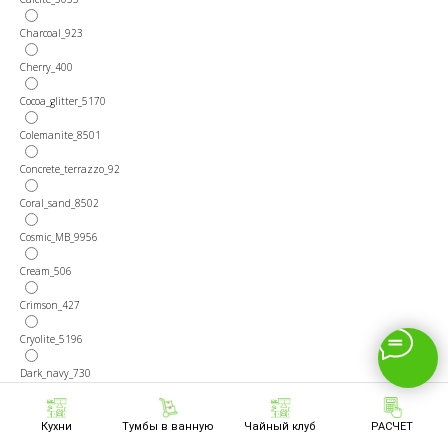
Charcoal_923
Cherry_400
Cocoa_glitter_5170
Colemanite_8501
Concrete_terrazzo_92
Coral_sand_8502
Cosmic_MB_9956
Cream_506
Crimson_427
Cryolite_5196
Dark_navy_730
Desert_gold_5080
Кухни
Тумбы в ванную
Чайный клуб
РАСЧЕТ
Desert_rose_512