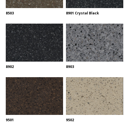
8503
8901 Crystal Black
8902
8903
9501
9502