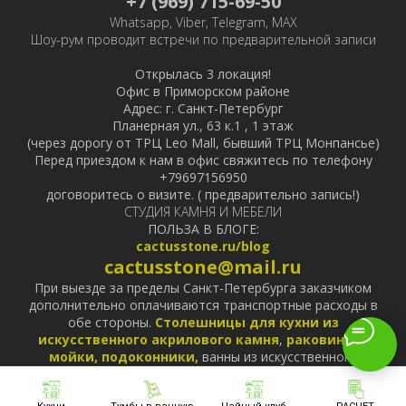
+7 (969) 715-69-50
Whatsapp, Viber, Telegram, MAX
Шоу-рум проводит встречи по предварительной записи
Открылась 3 локация!
Офис в Приморском районе
Адрес: г. Санкт-Петербург
Планерная ул., 63 к.1 , 1 этаж
(через дорогу от ТРЦ Leo Mall, бывший ТРЦ Монпансье)
Перед приездом к нам в офис свяжитесь по телефону
+79697156950
договоритесь о визите. ( предварительно запись!)
СТУДИЯ КАМНЯ И МЕБЕЛИ
ПОЛЬЗА В БЛОГЕ:
cactusstone.ru/blog
cactusstone@mail.ru
При выезде за пределы Санкт-Петербурга заказчиком
дополнительно оплачиваются транспортные расходы в
обе стороны.
Столешницы для кухни из
искусственного акрилового камня
,
раковины и
мойки,
подоконники,
ванны из искусственного
акрилового камня
Corian
,
Staron
,
Hanex
,
Grandex
,
Tristone
от производителя