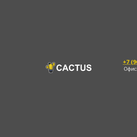
ка 5% при внесении предоплаты в день зам
а. ( действует только на авансовый платеж).
сь заказ если полная 100% оплата. Все бре
+7 (9
 и виды работ.
Офис:
←
Назад