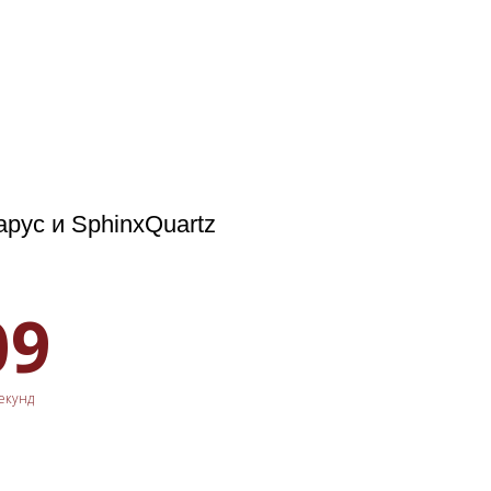
арус и SphinxQuartz
08
екунд