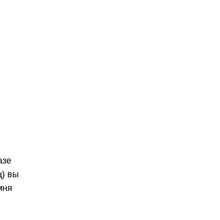
азе
ц) вы
мня