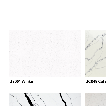
US001 White
UC049 Cala