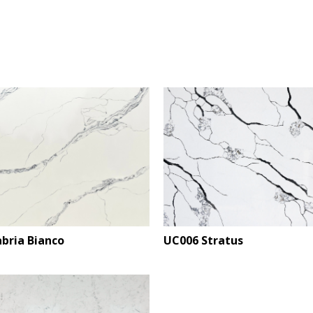
bria Bianco
UC006 Stratus