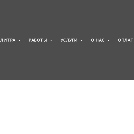
Акции и выгодны
предложения
АЛИТРА
РАБОТЫ
УСЛУГИ
О НАС
ОПЛА