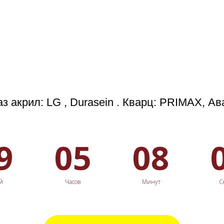
з акрил: LG , Durasein . Кварц: PRIMAX, Ав
9
05
08
й
Часов
Минут
С