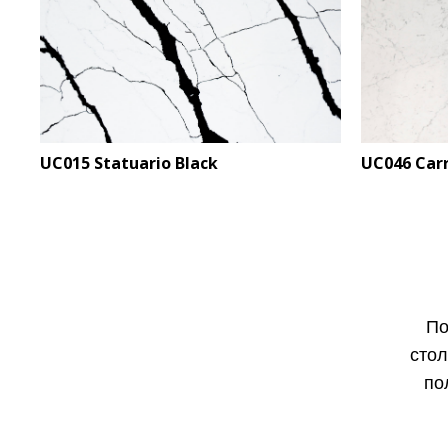
UC015 Statuario Black
UC046 Carr
По
стол
по