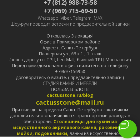
+7 (812) 988-73-58
+7 (969) 715-69-50
Whatsapp, Viber, Telegram, MAX
Шоу-рум проводит встречи по предварительной записи
Открылась 3 локация!
Офис в Приморском районе
Адрес: г. Санкт-Петербург
Планерная ул., 63 к.1 , 1 этаж
(через дорогу от ТРЦ Leo Mall, бывший ТРЦ Монпансье)
Перед приездом к нам в офис свяжитесь по телефону
+79697156950
договоритесь о визите. ( предварительно запись!)
СТУДИЯ КАМНЯ И МЕБЕЛИ
ПОЛЬЗА В БЛОГЕ:
cactusstone.ru/blog
cactusstone@mail.ru
При выезде за пределы Санкт-Петербурга заказчиком
дополнительно оплачиваются транспортные расходы в
обе стороны.
Столешницы для кухни из
искусственного акрилового камня
,
раковины и
мойки,
подоконники,
ванны из искусственного
акрилового камня
Corian
,
Staron
,
Hanex
,
Grandex
,
Tristone